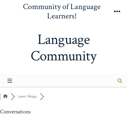
Skip
Community of Language
to
Learners!
Me
content
Language
Community
Learn Telugu
Conversations