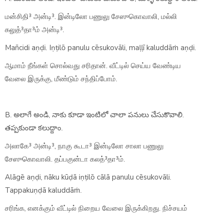
மன்சிதி³ அன்டி³. இன்டிலோ பணுலு சேஸுகொவாலி, மல்லி
கலுத்³தா³ம் அன்டி³.
Man̄cidi aṇḍi. Iṇṭilō panulu cēsukovāli, maḷḷī kaluddāṁ aṇḍi.
ஆமாம் நீங்கள் சொல்வது சரிதான். வீட்டில் செய்ய வேண்டிய
வேலை இருக்கு, மீண்டும் சந்திப்போம்.
B. అలాగే అండి, నాకు కూడా ఇంటిలో చాలా పనులు చేసుకొవాలి.
తప్పకుండా కలుద్దాం.
அலாகே³ அன்டி³, நாகு கூடா³ இன்டிலோ சாலா பணுலு
சேஸுகொவாலி. தப்பகுன்டா கலத்³தா³ம்.
Alāgē aṇḍi, nāku kūḍā iṇṭilō cālā panulu cēsukovāli.
Tappakuṇḍā kaluddāṁ.
சரிங்க, எனக்கும் வீட்டில் நிறைய வேலை இருக்கிறது. நிச்சயம்