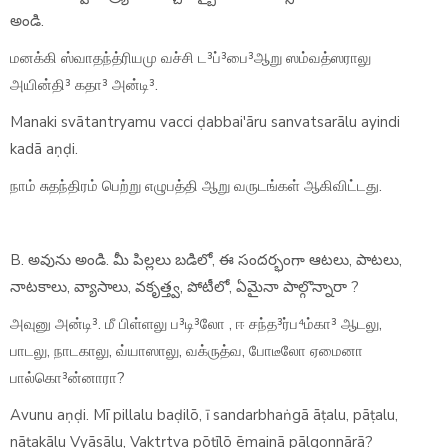
అండి.
மனக்கி ஸ்வாதந்த்ரியமு வச்சி ட³ப்³பை³ஆறு ஸம்வத்ஸராலு
அயின்தி³ கதா³ அன்டி³.
Manaki svātantryamu vacci ḍabbai'āru sanvatsarālu ayindi
kadā aṇḍi.
நாம் சுதந்திரம் பெற்று எழுபத்தி ஆறு வருடங்கள் ஆகிவிட்டது.
B. అవును అండి. మీ పిల్లలు బడిలో, ఈ సందర్భంగా ఆటలు, పాటలు,
నాటకాలు, వ్యాసాలు, వకృత్త్వ, పోటీలో, ఏమైనా పాల్గొన్నారా ?
அவுனு அன்டி³. மீ பிள்ளலு ப³டி³லோ , ஈ சந்த³ர்ப⁴ம்கா³ ஆடலு,
பாடலு, நாடகாலு, வ்யாஸாலு, வக்ருத்வ, போடீலோ ஏமைனா
பால்கொ³ன்னாரா?
Avunu aṇḍi. Mī pillalu baḍilō, ī sandarbhaṅgā āṭalu, pāṭalu,
nāṭakālu Vyāsālu, Vaktr̥tva pōṭīlō ēmainā pālgonnārā?