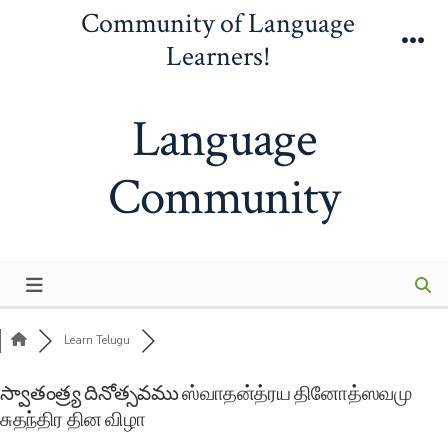
Skip
Community of Language
to
Learners!
Me
content
Language
Community
Learn Telugu
స్వాతంత్ర్య దినోత్సవము ஸ்வாதன்த்ரய தினோத்ஸவமு
சுதந்திர தின விழா