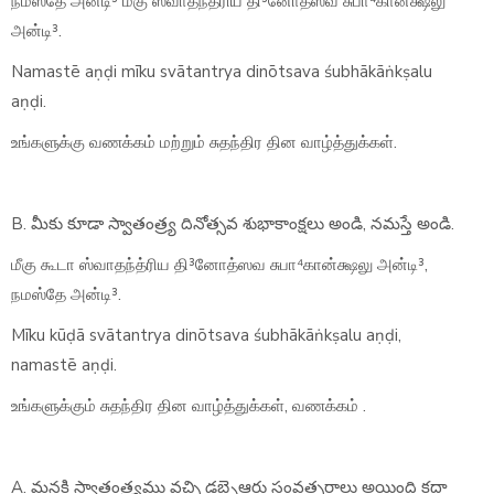
நமஸ்தே அன்டி³ மீகு ஸ்வாதந்த்ரிய தி³னோத்ஸவ சுபா⁴கான்க்ஷலு
அன்டி³.
Namastē aṇḍi mīku svātantrya dinōtsava śubhākāṅkṣalu
aṇḍi.
உங்களுக்கு வணக்கம் மற்றும் சுதந்திர தின வாழ்த்துக்கள்.
B. మీకు కూడా స్వాతంత్ర్య దినోత్సవ శుభాకాంక్షలు అండి, నమస్తే అండి.
மீகு கூடா ஸ்வாதந்த்ரிய தி³னோத்ஸவ சுபா⁴கான்க்ஷலு அன்டி³,
நமஸ்தே அன்டி³.
Mīku kūḍā svātantrya dinōtsava śubhākāṅkṣalu aṇḍi,
namastē aṇḍi.
உங்களுக்கும் சுதந்திர தின வாழ்த்துக்கள், வணக்கம் .
A. మనకి స్వాతంత్ర్యము వచ్చి డబ్బైఆరు సంవత్సరాలు అయింది కదా