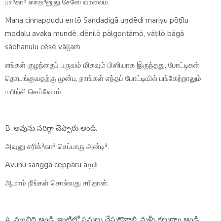
பா³கா³ ஸாத⁴னுலு சேஸே வாள்லம்.
Mana cinnappuḍu entō Sandaḍigā uṇḍēdi mariyu pōṭīlu
modalu avaka mundē, dēnilō pālgoṇṭāmō, vāṭilō bāgā
sādhanulu cēsē vāḷḷaṁ.
எங்கள் குழந்தைப் பருவம் மிகவும் பிஸியாக இருந்தது, போட்டிகள்
தொடங்குவதற்கு முன்பு, நாங்கள் எந்தப் போட்டியில் பங்கேற்றாலும்
பயிற்சி செய்வோம்.
B. అవును సరిగ్గా చెప్పారు అండి.
அவுனு சரிக்³கா³ செப்பாரு அன்டி³.
Avunu sariggā ceppāru aṇḍi.
ஆமாம் நீங்கள் சொல்வது சரிதான்.
A. మంచిది అండి. ఇంటిలో పనులు చేసుకొవాలి, మళ్ళీ కలుద్దాం అండి.