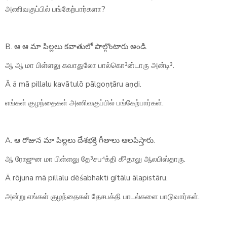
அணிவகுப்பில் பங்கேற்பார்களா?
B. ఆ ఆ మా పిల్లలు కవాతులో పాల్గొంటారు అండి.
ஆ ஆ மா பிள்ளலு கவாதுலோ பால்கொ³ன்டாரு அன்டி³.
Ā ā mā pillalu kavātulō pālgoṇṭāru aṇḍi.
எங்கள் குழந்தைகள் அணிவகுப்பில் பங்கேற்பார்கள்.
A. ఆ రోజున మా పిల్లలు దేశభక్తి గీతాలు ఆలపిస్తారు.
ஆ ரோஜுன மா பிள்ளலு தே³சப⁴க்தி கீ³தாலு ஆலபிஸ்தாரு.
Ā rōjuna mā pillalu dēśabhakti gītālu ālapistāru.
அன்று எங்கள் குழந்தைகள் தேசபக்தி பாடல்களை பாடுவார்கள்.