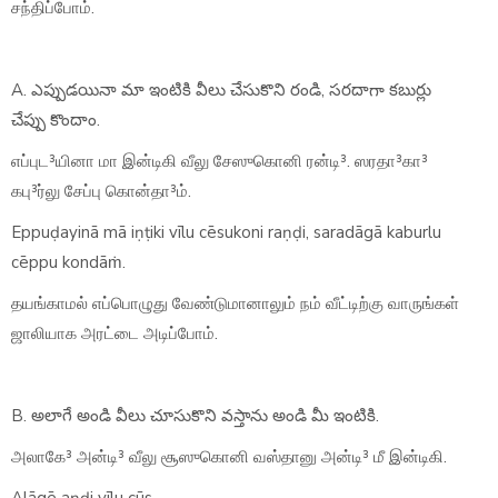
சந்திப்போம்.
A. ఎప్పుడయినా మా ఇంటికి వీలు చేసుకొని రండి, సరదాగా కబుర్లు
చేప్పు కొందాం.
எப்புட³யினா மா இன்டிகி வீலு சேஸுகொனி ரன்டி³. ஸரதா³கா³
கபு³ர்லு சேப்பு கொன்தா³ம்.
Eppuḍayinā mā iṇṭiki vīlu cēsukoni raṇḍi, saradāgā kaburlu
cēppu kondāṁ.
தயங்காமல் எப்பொழுது வேண்டுமானாலும் நம் வீட்டிற்கு வாருங்கள்
ஜாலியாக அரட்டை அடிப்போம்.
B. అలాగే అండి వీలు చూసుకొని వస్తాను అండి మీ ఇంటికి.
அலாகே³ அன்டி³ வீலு சூஸுகொனி வஸ்தானு அன்டி³ மீ இன்டிகி.