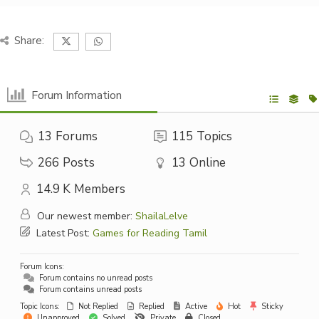
Share:
Forum Information
13
Forums
115
Topics
266
Posts
13
Online
14.9 K
Members
Our newest member:
ShailaLelve
Latest Post:
Games for Reading Tamil
Forum Icons:
Forum contains no unread posts
Forum contains unread posts
Topic Icons:
Not Replied
Replied
Active
Hot
Sticky
Unapproved
Solved
Private
Closed