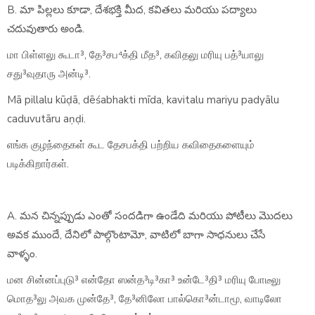
B. మా పిల్లలు కూడా, దేశభక్తి మీద, కవితలు మరియు పద్యాలు
చదువుతారు అండి.
மா பிள்ளலு கூடா³, தே³சப⁴க்தி மீத³, கவிதலு மரியு பத்³யாலு
சது³வுதாரு அன்டி³.
Mā pillalu kūḍā, dēśabhakti mīda, kavitalu mariyu padyālu
caduvutāru aṇḍi.
எங்க குழந்தைகள் கூட தேசபக்தி பற்றிய கவிதைகளையும்
படிக்கிறார்கள்.
A. మన చిన్నప్పుడు ఎంతో సందడిగా ఉండేది మరియు పోటీలు మొదలు
అవక ముందే, దేనిలో పాల్గొంటామో, వాటిలో బాగా సాధనులు చేసే
వాళ్ళం.
மன சின்னப்புடு³ என்தோ ஸன்த³டி³கா³ உன்டே³தி³ மரியு போடீலு
மொத³லு அவக முன்தே³, தே³னிலோ பால்கொ³ன்டாமூ, வாடிலோ