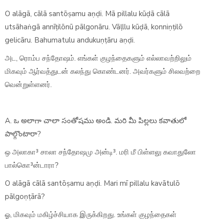
O alāgā, cālā santōṣamu aṇḍi. Mā pillalu kūḍā cālā
utsāhaṅgā annīṭilōnū pālgonāru. Vāḷllu kūḍā, konniṇṭilō
gelicāru. Bahumatulu andukuṇṭāru aṇḍi.
அட, ரொம்ப சந்தோஷம். எங்கள் குழந்தைகளும் எல்லாவற்றிலும்
மிகவும் ஆர்வத்துடன் கலந்து கொண்டனர். அவர்களும் சிலவற்றை
வென்றுள்ளனர்.
A. ఒ అలాగా చాలా సంతోషము అండి. మరి మీ పిల్లలు కవాతులో
పాల్గొంటారా?
ஒ அலாகா³ சாலா சந்தோஷமு அன்டி³. மரி மீ பிள்ளலு கவாதுலோ
பால்கொ³ன்டாரா?
O alāgā cālā santōṣamu aṇḍi. Mari mī pillalu kavātulō
pālgoṇṭārā?
ஓ, மிகவும் மகிழ்ச்சியாக இருக்கிறது. உங்கள் குழந்தைகள்