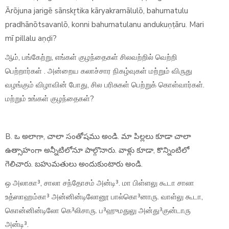
Ārōjuna jarigē sānskr̥tika kāryakramālulō, bahumatulu
pradhānōtsavanlō, konni bahumatulanu andukuṇṭāru. Mari
mī pillalu aṇḍi?
ஆம், பங்கேற்று, எங்கள் குழந்தைகள் சிலவற்றில் வெற்றி
பெற்றார்கள் . அன்றைய கலாச்சார நிகழ்வுகள் மற்றும் விருது
வழங்கும் விழாவின் போது, சில பரிசுகள் பெற்றுக் கொள்வார்கள்.
மற்றும் உங்கள் குழந்தைகள்?
B. ఒ అలాగా, చాలా సంతోషము అండి. మా పిల్లలు కూడా చాలా
ఉత్సాహంగా అన్నీటిలోనూ పాల్గొనారు. వాళ్లు కూడా, కొన్నింటిలో
గెలిచారు. బహుమతులు అందుకుంటారు అండి.
ஒ அலாகா³, சாலா சந்தோசம் அன்டி³. மா பிள்ளலு கூடா சாலா
உத்ஸாஹம்கா³ அன்னின்டிலோனூ பால்கொ³னாரு. வாள்லு கூடா,
கொன்னின்டிலோ கெ³லிசாரு. ப³ஹுமதுலு அன்து³குன்டாரு
அன்டி³.