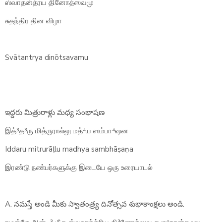
ஸ்வாதன்த்ரய தினோத்ஸவமு
சுதந்திர தின விழா
Svātantrya dinōtsavamu
ఇద్దరు మిత్రురాళ్లు మధ్య సంభాషణ
இத்³த³ரு மித்ருரால்லு மத்⁴ய ஸம்பா⁴ஷன
Iddaru mitrurāḷlu madhya sambhāṣaṇa
இரண்டு நண்பர்களுக்கு இடையே ஒரு உரையாடல்
A. నమస్తే అండి మీకు స్వాతంత్ర్య దినోత్సవ శుభాకాంక్షలు అండి.