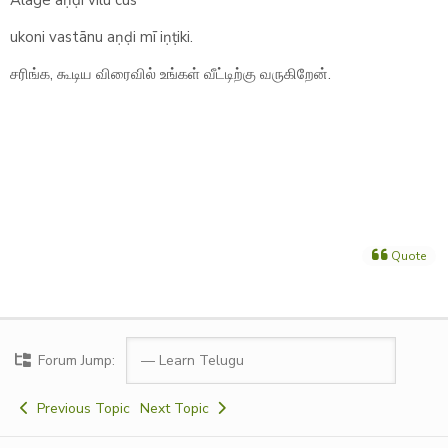
Alāgē aṇḍi vīlu cūs
ukoni vastānu aṇḍi mī iṇṭiki.
சரிங்க, கூடிய விரைவில் உங்கள் வீட்டிற்கு வருகிறேன்.
Quote
Forum Jump:
Previous Topic
Next Topic