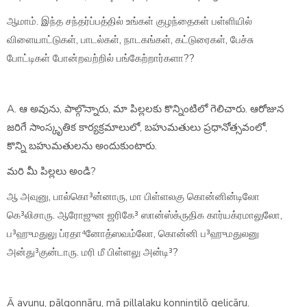
ஆமாம். இந்த சந்தர்ப்பத்தில் உங்கள் குழந்தைகள் பள்ளியில்
விளையாட்டுகள், பாடல்கள், நாடகங்கள், கட்டுரைகள், பேச்சு
போட்டிகள் போன்றவற்றில் பங்கேற்றார்களா??
A. ఆ అవును, పాల్గొన్నారు, మా పిల్లలకు కొన్నింటిలో గెలిచారు. ఆరోజున
జరిగే సాంస్కృతిక కార్యక్రమాలులో, బహుమతులు ప్రధానోత్సవంలో,
కొన్ని బహుమతులను అందుకుంటారు.
మరి మీ పిల్లలు అండి?
ஆ அவுனு, பால்கொ³ன்னாரு, மா பிள்ளலகு கொன்னின்டிலோ
கெ³லிசாரு. ஆரோஜுன ஜரிகே³ ஸான்ஸ்க்ருதிக கார்யக்ரமாலுலோ,
ப³ஹுமதுலு ப்ரதா⁴னோத்ஸவம்லோ, கொன்னி ப³ஹுமதுலனு
அன்து³குன்டாரு. மரி மீ பிள்ளலு அன்டி³?
Ā avunu, pālgonnāru, mā pillalaku konniṇṭilō gelicāru.